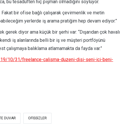
a, bu tesadüften hiç pişman olmadığını söylüyor.
Fakat bir ofise bağlı çalışarak çevirmenlik ve metin
yapabileceğim yerlerde iş arama pratiğim hep devam ediyor.”
k gerek diyor ama küçük bir şerhi var: “Dışarıdan çok havalı
kendi iş alanlarında belli bir iş ve müşteri portföyünü
est çalışmaya balıklama atlamamakta da fayda var.”
019/10/31/freelance-calisma-duzeni-disi-seni-ici-beni-
TE DUVAR
OFISSIZLER