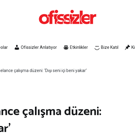
Ofissizler
Freelance Dayanışma Ağı
olar
Ofissizler Anlatıyor
Etkinlikler
Bize Katıl
K
lance çalışma düzeni: ‘Dışı seni içi beni yakar’
nce çalışma düzeni:
ar’