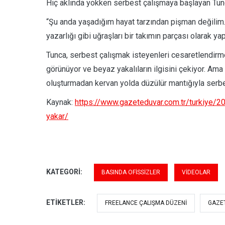
Hiç aklında yokken serbest çalışmaya başlayan Tunc
“Şu anda yaşadığım hayat tarzından pişman değilim. 
yazarlığı gibi uğraşları bir takımın parçası olarak 
Tunca, serbest çalışmak isteyenleri cesaretlendirme
görünüyor ve beyaz yakalıların ilgisini çekiyor. Ama 
oluşturmadan kervan yolda düzülür mantığıyla serb
Kaynak:
https://www.gazeteduvar.com.tr/turkiye/2
yakar/
KATEGORI:
BASINDA OFISSIZLER
VIDEOLAR
ETIKETLER:
FREELANCE ÇALIŞMA DÜZENI
GAZE