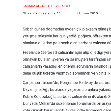
BASINDA OFISSIZLER
,
VIDEOLAR
Ofissizler Freelance Ağı
31 Ekim 2019
Sabah güneş doğmadan evden çıkıp akşam güneş batın
yetişme telaşıyla her gün yediği poğaça, börekten m
olanların dillerine pelesenk olan serbest çalışma 
Freelance (serbest) çalışanlar işini alıp dilediği ye
olmayan bu alan işveren ya da müşteri tarafından i
çalışanların yaşadığı en önemli sorunların başında i
daha düşük ücretle yapmaya zorlanmak ve yalnızlık 
Çarşamba Taksim’de, Perşembe Kadıköy’de serbest ç
Dayanışma Ağı, bu alanda yaşanan sorunlara yakından
Kübra Kelebekoğlu, serbest çalışanların ilk olarak 
Dünyada Mekan’da düzenlenen forumlarda bir araya g
yola çıkarak karar verdik. Çünkü odaklanmamız gerek