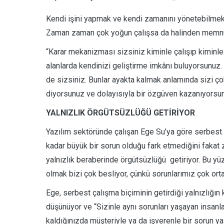
Kendi işini yapmak ve kendi zamanını yönetebilmek
Zaman zaman çok yoğun çalışsa da halinden memnu
“Karar mekanizması sizsiniz kiminle çalışıp kiminle
alanlarda kendinizi geliştirme imkânı buluyorsunuz.
de sizsiniz. Bunlar ayakta kalmak anlamında sizi çok 
diyorsunuz ve dolayısıyla bir özgüven kazanıyorsun
YALNIZLIK ÖRGÜTSÜZLÜĞÜ GETİRİYOR
Yazılım sektöründe çalışan Ege Su’ya göre serbest ça
kadar büyük bir sorun olduğu fark etmediğini fakat 
yalnızlık beraberinde örgütsüzlüğü getiriyor. Bu yüz
olmak bizi çok besliyor, çünkü sorunlarımız çok orta
Ege, serbest çalışma biçiminin getirdiği yalnızlığın
düşünüyor ve “Sizinle aynı sorunları yaşayan insanl
kaldığınızda müşteriyle ya da işverenle bir sorun y