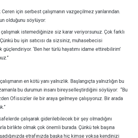
 Ceren için serbest çalışmanın vazgeçilmez yanlarından.
n olduğunu söylüyor:
 çalışmak istemediğinize siz karar veriyorsunuz. Çok farklı
 Çünkü bu işin satıcısı da sizsiniz, muhasebecisi
güçlendiriyor. ‘Ben her türlü hayatımı idame ettirebilirim’
uz.”
lışmanın en kötü yanı yalnızlık. Başlangıçta yalnızlığın bu
zamanla bu durumun insanı bireyselleştirdiğini söylüyor: “Bu
den Ofissizler ile bir araya gelmeye çalışıyoruz. Bir arada
k.”
 kafelerde çalışarak giderilebilecek bir şey olmadığını
arla birlikte olmak çok önemli burada. Çünkü tek başına
aşadığınızda etrafınızda başka hiç kimse yoksa kendinizi