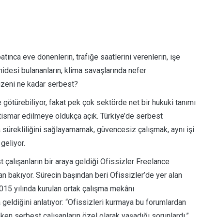
ca eve dönenlerin, trafiğe saatlerini verenlerin, işe
idesi bulananların, klima savaşlarında nefer
düzeni ne kadar serbest?
re götürebiliyor, fakat pek çok sektörde net bir hukuki tanımı
stismar edilmeye oldukça açık. Türkiye’de serbest
ş sürekliliğini sağlayamamak, güvencesiz çalışmak, aynı işi
geliyor.
alışanların bir araya geldiği Ofissizler Freelance
 bakıyor. Sürecin başından beri Ofissizler’de yer alan
2015 yılında kurulan ortak çalışma mekânı
eldiğini anlatıyor: “Ofissizleri kurmaya bu forumlardan
en serbest çalışanların özel olarak yaşadığı sorunlardı.”