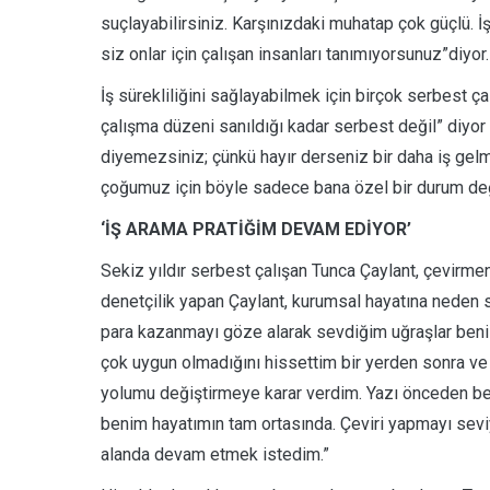
suçlayabilirsiniz. Karşınızdaki muhatap çok güçlü. İş
siz onlar için çalışan insanları tanımıyorsunuz”diyor.
İş sürekliliğini sağlayabilmek için birçok serbest ça
çalışma düzeni sanıldığı kadar serbest değil” diyor
diyemezsiniz; çünkü hayır derseniz bir daha iş gelm
çoğumuz için böyle sadece bana özel bir durum değ
‘İŞ ARAMA PRATİĞİM DEVAM EDİYOR’
Sekiz yıldır serbest çalışan Tunca Çaylant, çevirmen
denetçilik yapan Çaylant, kurumsal hayatına neden so
para kazanmayı göze alarak sevdiğim uğraşlar beni 
çok uygun olmadığını hissettim bir yerden sonra ve
yolumu değiştirmeye karar verdim. Yazı önceden ber
benim hayatımın tam ortasında. Çeviri yapmayı sev
alanda devam etmek istedim.”