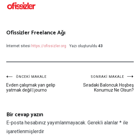
Ofissizler Freelance Ağı
İnternet sitesi
https://ofissizler.org
Yazı oluşturuldu
43
Yazı
ÖNCEKI MAKALE
SONRAKI MAKALE
Evden çalışmak yan gelip
Sıradaki Baloncuk Hoşbeş
dolaşımı
yatmak değil | journo
Konumuz Ne Olsun?
Bir cevap yazın
E-posta hesabınız yayımlanmayacak.
Gerekli alanlar
*
ile
işaretlenmişlerdir