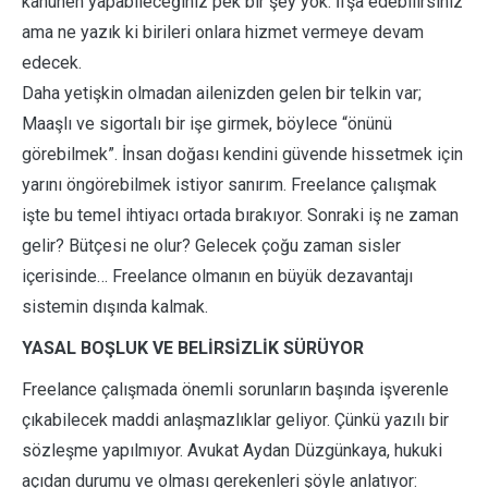
kanunen yapabileceğiniz pek bir şey yok. İfşa edebilirsiniz
ama ne yazık ki birileri onlara hizmet vermeye devam
edecek.
Daha yetişkin olmadan ailenizden gelen bir telkin var;
Maaşlı ve sigortalı bir işe girmek, böylece “önünü
görebilmek”. İnsan doğası kendini güvende hissetmek için
yarını öngörebilmek istiyor sanırım. Freelance çalışmak
işte bu temel ihtiyacı ortada bırakıyor. Sonraki iş ne zaman
gelir? Bütçesi ne olur? Gelecek çoğu zaman sisler
içerisinde… Freelance olmanın en büyük dezavantajı
sistemin dışında kalmak.
YASAL BOŞLUK VE BELİRSİZLİK SÜRÜYOR
Freelance çalışmada önemli sorunların başında işverenle
çıkabilecek maddi anlaşmazlıklar geliyor. Çünkü yazılı bir
sözleşme yapılmıyor. Avukat Aydan Düzgünkaya, hukuki
açıdan durumu ve olması gerekenleri şöyle anlatıyor: