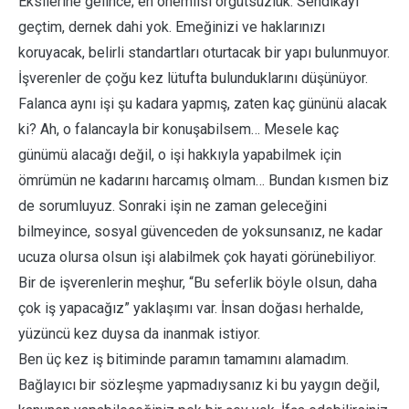
Eksilerine gelince; en önemlisi örgütsüzlük. Sendikayı
geçtim, dernek dahi yok. Emeğinizi ve haklarınızı
koruyacak, belirli standartları oturtacak bir yapı bulunmuyor.
İşverenler de çoğu kez lütufta bulunduklarını düşünüyor.
Falanca aynı işi şu kadara yapmış, zaten kaç gününü alacak
ki? Ah, o falancayla bir konuşabilsem… Mesele kaç
günümü alacağı değil, o işi hakkıyla yapabilmek için
ömrümün ne kadarını harcamış olmam… Bundan kısmen biz
de sorumluyuz. Sonraki işin ne zaman geleceğini
bilmeyince, sosyal güvenceden de yoksunsanız, ne kadar
ucuza olursa olsun işi alabilmek çok hayati görünebiliyor.
Bir de işverenlerin meşhur, “Bu seferlik böyle olsun, daha
çok iş yapacağız” yaklaşımı var. İnsan doğası herhalde,
yüzüncü kez duysa da inanmak istiyor.
Ben üç kez iş bitiminde paramın tamamını alamadım.
Bağlayıcı bir sözleşme yapmadıysanız ki bu yaygın değil,