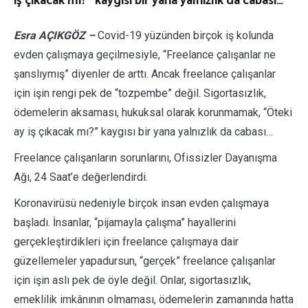
iş çıkacak mı?” kaygısı bir yana yalnızlık da cabası…
Esra AÇIKGÖZ –
Covid-19 yüzünden birçok iş kolunda
evden çalışmaya geçilmesiyle, “Freelance çalışanlar ne
şanslıymış” diyenler de arttı. Ancak freelance çalışanlar
için işin rengi pek de “tozpembe” değil. Sigortasızlık,
ödemelerin aksaması, hukuksal olarak korunmamak, “Öteki
ay iş çıkacak mı?” kaygısı bir yana yalnızlık da cabası…
Freelance çalışanların sorunlarını, Ofissizler Dayanışma
Ağı, 24 Saat’e değerlendirdi.
Koronavirüsü nedeniyle birçok insan evden çalışmaya
başladı. İnsanlar, “pijamayla çalışma” hayallerini
gerçekleştirdikleri için freelance çalışmaya dair
güzellemeler yapadursun, “gerçek” freelance çalışanlar
için işin aslı pek de öyle değil. Onlar, sigortasızlık,
emeklilik imkânının olmaması, ödemelerin zamanında hatta