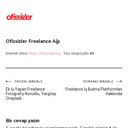
Ofissizler Freelance Ağı
İnternet sitesi
https://ofissizler.org
Yazı oluşturuldu
43
Yazı
ÖNCEKI MAKALE
SONRAKI MAKALE
Ek İş Yapan Freelance
Freelance İş Bulma Platformları
dolaşımı
Fotoğrafçı Kovuldu, Yargıtay
Hakkında
Onayladı
Bir cevap yazın