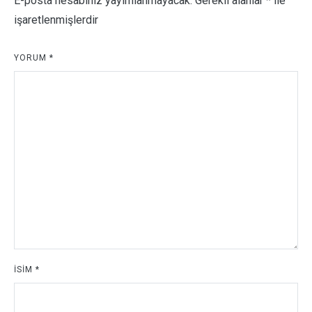
E-posta hesabınız yayımlanmayacak.
Gerekli alanlar
*
ile
işaretlenmişlerdir
YORUM
*
İSIM
*