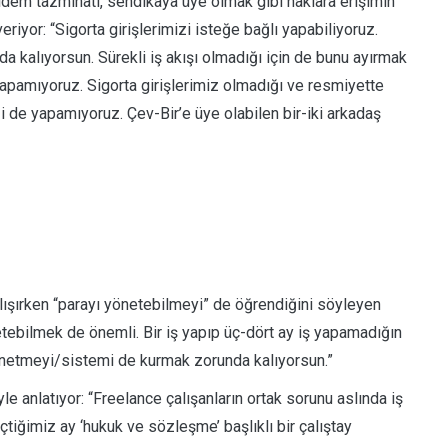
kıdem tazminatı, sendikaya üye olmak gibi haklara erişimin
riyor: “Sigorta girişlerimizi isteğe bağlı yapabiliyoruz.
a kalıyorsun. Sürekli iş akışı olmadığı için de bunu ayırmak
pamıyoruz. Sigorta girişlerimiz olmadığı ve resmiyette
 de yapamıyoruz. Çev-Bir’e üye olabilen bir-iki arkadaş
alışırken “parayı yönetebilmeyi” de öğrendiğini söyleyen
tebilmek de önemli. Bir iş yapıp üç-dört ay iş yapamadığın
önetmeyi/sistemi de kurmak zorunda kalıyorsun.”
öyle anlatıyor: “Freelance çalışanların ortak sorunu aslında iş
tiğimiz ay ‘hukuk ve sözleşme’ başlıklı bir çalıştay