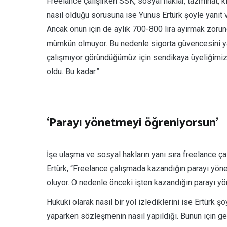
Freelance çalışırken SSK, sosyal haklar, tazminat, 
nasıl olduğu sorusuna ise Yunus Ertürk şöyle yanıt ve
Ancak onun için de aylık 700-800 lira ayırmak zorund
mümkün olmuyor. Bu nedenle sigorta güvencesini ya
çalışmıyor göründüğümüz için sendikaya üyeliğimizi
oldu. Bu kadar.”
‘Parayı yönetmeyi öğreniyorsun’
İşe ulaşma ve sosyal hakların yanı sıra freelance ç
Ertürk, “Freelance çalışmada kazandığın parayı yöne
oluyor. O nedenle önceki işten kazandığın parayı y
Hukuki olarak nasıl bir yol izlediklerini ise Ertürk ş
yaparken sözleşmenin nasıl yapıldığı. Bunun için geç