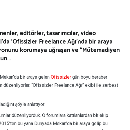
menler, editörler, tasarımcılar, video
ul’da ‘Ofissizler Freelance Ağı’nda bir araya
vasyonunu korumaya uğraşan ve “Mütemadiyen
run…
 Mekan’da bir araya gelen
Ofissizler
gün boyu beraber
m düzenliyorlar. “Ofissizler Freelance Ağı” ekibi ile serbest
adığını şöyle anlatıyor:
umlar düzenliyorduk. O forumlara katılanlardan bir ekip
k. 2015’ten bu yana Dünyada Mekan’da bir araya gelip bu