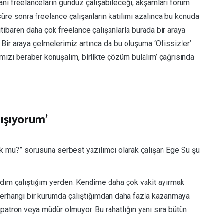
ı freelanceların gündüz çalışabileceği, akşamları forum
süre sonra freelance çalışanların katılımı azalınca bu konuda
tibaren daha çok freelance çalışanlarla burada bir araya
Bir araya gelmelerimiz artınca da bu oluşuma ‘Ofissizler’
ımızı beraber konuşalım, birlikte çözüm bulalım’ çağrısında
lışıyorum’
luk mu?” sorusuna serbest yazılımcı olarak çalışan Ege Su şu
ldım çalıştığım yerden. Kendime daha çok vakit ayırmak
herhangi bir kurumda çalıştığımdan daha fazla kazanmaya
patron veya müdür olmuyor. Bu rahatlığın yanı sıra bütün