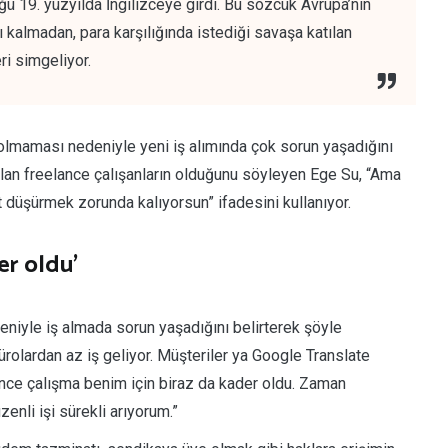
ü 19. yüzyılda İngilizceye girdi. Bu sözcük Avrupa’nın
kalmadan, para karşılığında istediği savaşa katılan
ri simgeliyor.
 olmaması nedeniyle yeni iş alımında çok sorun yaşadığını
bulan freelance çalışanların olduğunu söyleyen Ege Su, “Ama
t düşürmek zorunda kalıyorsun” ifadesini kullanıyor.
er oldu’
niyle iş almada sorun yaşadığını belirterek şöyle
ürolardan az iş geliyor. Müşteriler ya Google Translate
lance çalışma benim için biraz da kader oldu. Zaman
nli işi sürekli arıyorum.”