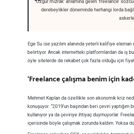
‘Özgür mızrak’ anlamına gelen ‘freelance’ sözcüğ
derebeylikler döneminde herhangi lorda bağlı 
askerle
Ege Su ise yazılım alanında yeterli kalifiye eleman
belirtiyor. Ancak internetteki platformlardan da iş 
öyle sitelerde de rekabet çok fazla olduğu için fiya
‘Freelance çalışma benim için kad
Mehmet Kaplan da özellikle son ekonomik kriz nede
konuşuyor: “2019’un başından beri çeviri yaptığım b
kullanıyor ya da çeviriye ihtiyaç duymuyorlar. Free
içerisinde böyle çalışmak zorunda kaldım. Yoksa düze