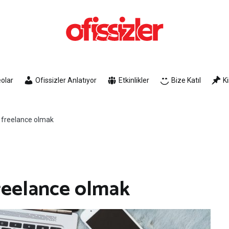
Ofissizler
Freelance Dayanışma Ağı
olar
Ofissizler Anlatıyor
Etkinlikler
Bize Katıl
K
e freelance olmak
freelance olmak