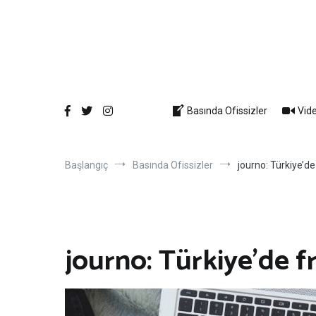
İçeriğe
atla
Basında Ofissizler
Vide
Başlangıç
Basında Ofissizler
journo: Türkiye’d
journo: Türkiye’de 