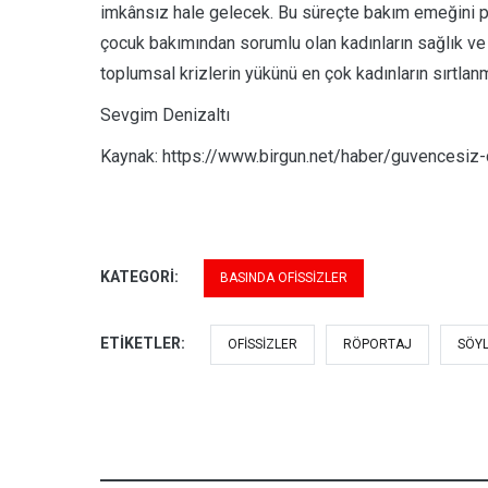
imkânsız hale gelecek. Bu süreçte bakım emeğini p
çocuk bakımından sorumlu olan kadınların sağlık ve 
toplumsal krizlerin yükünü en çok kadınların sırtla
Sevgim Denizaltı
Kaynak: https://www.birgun.net/haber/guvencesiz-
KATEGORI:
BASINDA OFISSIZLER
ETIKETLER:
OFISSIZLER
RÖPORTAJ
SÖYL