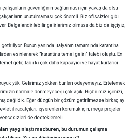
rı çalışanların güvenliğinin sağlanması için yavaş da olsa
 çalışanların unutulmaması çok önemli. Biz ofissizler gibi
. Belgelendirilebilir gelirlerimiz olmasa da biz de işçiyiz,
le getiriliyor. Bunun yanında İtalya’nın tamamında karantina
den esinlenerek “karantina temel geliri” talebi oluştu. En
temel gelir, tabii ki çok daha kapsayıcı ve hayat kurtarıcı
in büyük yük. Gelirimiz yokken bunları ödeyemeyiz. Ertelemek
erimizin normale dönmeyeceği çok açık. Hiçbirimiz işimizi,
ış değildik. Eğer düzgün bir çözüm getirilmezse birkaç ay
let ihracatçıları, işverenleri korumak için, mega projeler
güvencesizleri de desteklemeli.
aları yaygınlaştı mecburen, bu durumun çalışma
belirtiliyor. Siz ne düşünüyorsunuz?