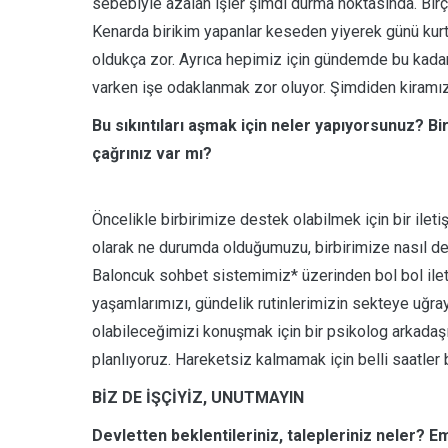
sebebiyle azalan işler şimdi durma noktasında. Bi
Kenarda birikim yapanlar keseden yiyerek günü kurt
oldukça zor. Ayrıca hepimiz için gündemde bu kadar 
varken işe odaklanmak zor oluyor. Şimdiden kiramı
Bu sıkıntıları aşmak için neler yapıyorsunuz? Bi
çağrınız var mı?
Öncelikle birbirimize destek olabilmek için bir ile
olarak ne durumda olduğumuzu, birbirimize nasıl des
Baloncuk sohbet sistemimiz* üzerinden bol bol ile
yaşamlarımızı, gündelik rutinlerimizin sekteye uğray
olabileceğimizi konuşmak için bir psikolog arkadaş
planlıyoruz. Hareketsiz kalmamak için belli saatler 
BİZ DE İŞÇİYİZ, UNUTMAYIN
Devletten beklentileriniz, talepleriniz neler? E