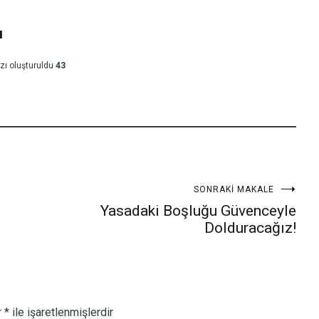
ı
zı oluşturuldu
43
SONRAKI MAKALE
Yasadaki Boşluğu Güvenceyle
Dolduracağız!
r
*
ile işaretlenmişlerdir