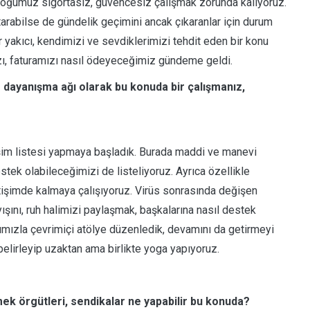
rçoğumuz sigortasız, güvencesiz çalışmak zorunda kalıyoruz.
arabilse de gündelik geçimini ancak çıkaranlar için durum
yakıcı, kendimizi ve sevdiklerimizi tehdit eden bir konu
zı, faturamızı nasıl ödeyeceğimiz gündeme geldi.
r dayanışma ağı olarak bu konuda bir çalışmanız,
tişim listesi yapmaya başladık. Burada maddi ve manevi
tek olabileceğimizi de listeliyoruz. Ayrıca özellikle
tişimde kalmaya çalışıyoruz. Virüs sonrasında değişen
ışını, ruh halimizi paylaşmak, başkalarına nasıl destek
ımızla çevrimiçi atölye düzenledik, devamını da getirmeyi
belirleyip uzaktan ama birlikte yoga yapıyoruz.
mek örgütleri, sendikalar ne yapabilir bu konuda?