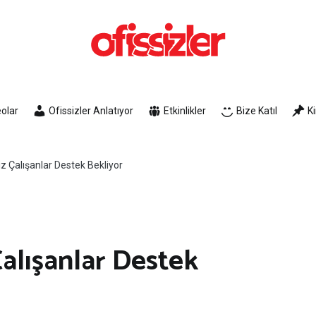
Ofissizler
Freelance Dayanışma Ağı
olar
Ofissizler Anlatıyor
Etkinlikler
Bize Katıl
K
z Çalışanlar Destek Bekliyor
alışanlar Destek