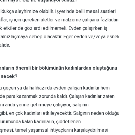
dukça aleyhimize olabilir. İşyerinde belli mesai saatleri
aflar, iş için gereken aletler ve malzeme çalışana fazladan
k etkiler de göz ardı edilmemeli. Evden çalışırken iş
e yalnızlaşmaya sebep olacaktır. Eğer evden ve/veya esnek
ıdır.
anların önemli bir bölümünün kadınlardan oluştuğunu
lenecek?
aya geçen ya da halihazırda evden çalışan kadınlar hem
e para kazanmak zorunda kaldı. Çalışan kadınlar zaten
ynı anda yerine getirmeye çalışıyor, salgının
i, en çok kadınları etkileyecektir. Salgının neden olduğu
urumunda kalan kadınların, şiddetlenen
şmesi, temel yaşamsal ihtiyaçlarını karşılayabilmesi