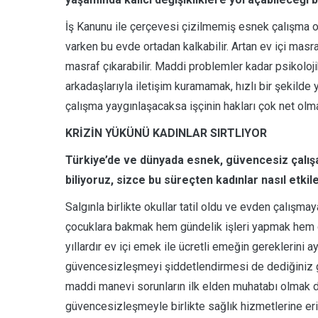
İş Kanunu ile çerçevesi çizilmemiş esnek çalışma ol
varken bu evde ortadan kalkabilir. Artan ev içi masr
masraf çıkarabilir. Maddi problemler kadar psikoloji
arkadaşlarıyla iletişim kuramamak, hızlı bir şekild
çalışma yaygınlaşacaksa işçinin hakları çok net olmal
KRİZİN YÜKÜNÜ KADINLAR SIRTLIYOR
Türkiye’de ve dünyada esnek, güvencesiz çalış
biliyoruz, sizce bu süreçten kadınlar nasıl etki
Salgınla birlikte okullar tatil oldu ve evden çalışm
çocuklara bakmak hem gündelik işleri yapmak hem d
yıllardır ev içi emek ile ücretli emeğin gereklerini a
güvencesizleşmeyi şiddetlendirmesi de dediğiniz gib
maddi manevi sorunların ilk elden muhatabı olmak d
güvencesizleşmeyle birlikte sağlık hizmetlerine eri