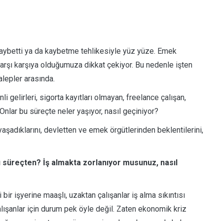
 kaybetti ya da kaybetme tehlikesiyle yüz yüze. Emek
a karşı karşıya olduğumuza dikkat çekiyor. Bu nedenle işten
alepler arasında.
li gelirleri, sigorta kayıtları olmayan, freelance çalışan,
 Onlar bu süreçte neler yaşıyor, nasıl geçiniyor?
yaşadıklarını, devletten ve emek örgütlerinden beklentilerini,
bu süreçten? İş almakta zorlanıyor musunuz, nasıl
i bir işyerine maaşlı, uzaktan çalışanlar iş alma sıkıntısı
ışanlar için durum pek öyle değil. Zaten ekonomik kriz