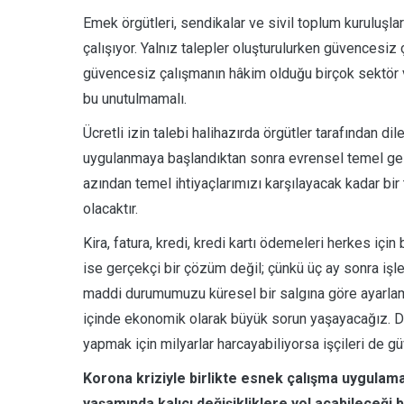
Emek örgütleri, sendikalar ve sivil toplum kuruluşla
çalışıyor. Yalnız talepler oluşturulurken güvencesiz
güvencesiz çalışmanın hâkim olduğu birçok sektör var
bu unutulmamalı.
Ücretli izin talebi halihazırda örgütler tarafından di
uygulanmaya başlandıktan sonra evrensel temel gelir
azından temel ihtiyaçlarımızı karşılayacak kadar bir 
olacaktır.
Kira, fatura, kredi, kredi kartı ödemeleri herkes iç
ise gerçekçi bir çözüm değil; çünkü üç ay sonra işl
maddi durumumuzu küresel bir salgına göre ayarlam
içinde ekonomik olarak büyük sorun yaşayacağız. Dev
yapmak için milyarlar harcayabiliyorsa işçileri de 
Korona kriziyle birlikte esnek çalışma uygulam
yaşamında kalıcı değişikliklere yol açabileceği 