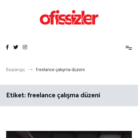
İçeriğe
atla
Ofissizler
Freelance Dayanışma Ağı
Başlangıç
freelance çalışma düzeni
Etiket:
freelance çalışma düzeni