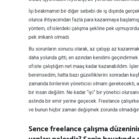
İşi bırakmamın bir diğer sebebi de iş dışında gerçek
olunca ihtiyacımdan fazla para kazanmaya başlamış
yöntem, ofislerdeki çalışma şekline pek uymuyordu.
pek imkanlı olmadı.
Bu sorunların sonucu olarak, az çalışıp az kazanmak
daha yolunda gitti, en azından kendimi geçindirm
ofiste çalıştığım net maaş kadar kazanabildim. İşle
benimsedim, hatta bazı güzelliklerini sonradan keş
zamanda birilerinin yöneticisi olmam gerekecekti,
bir insan değilim. Ne kadar “iyi” bir yönetici olursanız
aslında bir emir yerine geçecek. Freelance çalışı
ve bunun hiçbir zaman değişmek zorunda olmadığını
Sence freelance çalışma düzeninin