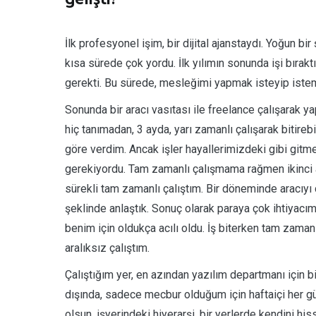
İlk profesyonel işim, bir dijital ajanstaydı. Yoğun b
kısa sürede çok yordu. İlk yılımın sonunda işi bır
gerekti. Bu sürede, mesleğimi yapmak isteyip iste
Sonunda bir aracı vasıtası ile freelance çalışarak 
hiç tanımadan, 3 ayda, yarı zamanlı çalışarak bitire
göre verdim. Ancak işler hayallerimizdeki gibi git
gerekiyordu. Tam zamanlı çalışmama rağmen ikinci ay
sürekli tam zamanlı çalıştım. Bir döneminde aracıyı ç
şeklinde anlaştık. Sonuç olarak paraya çok ihtiyac
benim için oldukça acılı oldu. İş biterken tam zaman
aralıksız çalıştım.
Çalıştığım yer, en azından yazılım departmanı için b
dışında, sadece mecbur olduğum için haftaiçi her g
olsun, işyerindeki hiyerarşi, bir yerlerde kendini hiss