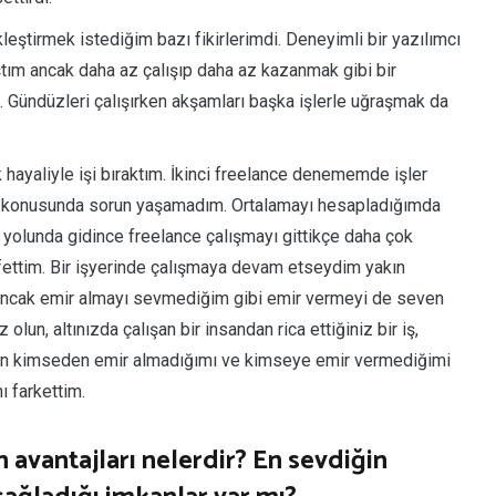
leştirmek istediğim bazı fikirlerimdi. Deneyimli bir yazılımcı
tım ancak daha az çalışıp daha az kazanmak gibi bir
 Gündüzleri çalışırken akşamları başka işlerle uğraşmak da
 hayaliyle işi bıraktım. İkinci freelance denememde işler
ek konusunda sorun yaşamadım. Ortalamayı hesapladığımda
r yolunda gidince freelance çalışmayı gittikçe daha çok
fettim. Bir işyerinde çalışmaya devam etseydim yakın
 ancak emir almayı sevmediğim gibi emir vermeyi de seven
 olun, altınızda çalışan bir insandan rica ettiğiniz bir iş,
rken kimseden emir almadığımı ve kimseye emir vermediğimi
 farkettim.
 avantajları nelerdir? En sevdiğin