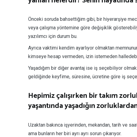
yanları nelerdir? Senin hayatında 
Önceki soruda bahsettiğim gibi, bir hiyerarşiye mec
veya çalışma yöntemine göre değişiklik gösterebiliy
yazılımcı için durum bu.
Ayrıca vaktimi kendim ayarlıyor olmaktan memnunum. 
kimseye hesap vermeden, izin istemeden halledebil
Yaşadığım bir diğer avantaj ise iş seçebiliyor olm
geldiğinde keyfime, süresine, ücretine göre iş seçe
Hepimiz çalışırken bir takım zorl
yaşantında yaşadığın zorluklarda
Uzaktan bakınca işyerinden, mekandan, tarih ve saa
ama bunların her biri ayrı ayrı sorun çıkarıyor.