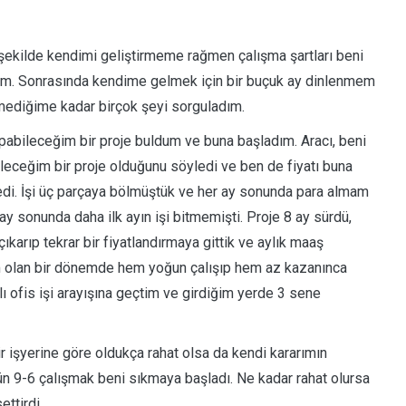
ir şekilde kendimi geliştirmeme rağmen çalışma şartları beni
aktım. Sonrasında kendime gelmek için bir buçuk ay dinlenmem
mediğime kadar birçok şeyi sorguladım.
yapabileceğim bir proje buldum ve buna başladım. Aracı, beni
bileceğim bir proje olduğunu söyledi ve ben de fiyatı buna
medi. İşi üç parçaya bölmüştük ve her ay sonunda para almam
 sonunda daha ilk ayın işi bitmemişti. Proje 8 ay sürdü,
ıkarıp tekrar bir fiyatlandırmaya gittik ve aylık maaş
ım olan bir dönemde hem yoğun çalışıp hem az kazanınca
lı ofis işi arayışına geçtim ve girdiğim yerde 3 sene
ir işyerine göre oldukça rahat olsa da kendi kararımın
ün 9-6 çalışmak beni sıkmaya başladı. Ne kadar rahat olursa
ettirdi.