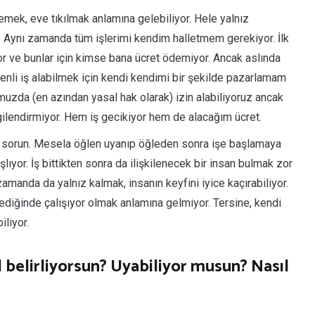
k, eve tıkılmak anlamına gelebiliyor. Hele yalnız
 Aynı zamanda tüm işlerimi kendim halletmem gerekiyor. İlk
yor ve bunlar için kimse bana ücret ödemiyor. Ancak aslında
li iş alabilmek için kendi kendimi bir şekilde pazarlamam
umuzda (en azından yasal hak olarak) izin alabiliyoruz ancak
gilendirmiyor. Hem iş gecikiyor hem de alacağım ücret.
ir sorun. Mesela öğlen uyanıp öğleden sonra işe başlamaya
ıyor. İş bittikten sonra da ilişkilenecek bir insan bulmak zor
 zamanda da yalnız kalmak, insanın keyfini iyice kaçırabiliyor.
tediğinde çalışıyor olmak anlamına gelmiyor. Tersine, kendi
iliyor.
l belirliyorsun? Uyabiliyor musun? Nasıl