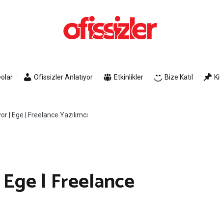
Ofissizler
Freelance Dayanışma Ağı
olar
Ofissizler Anlatıyor
Etkinlikler
Bize Katıl
K
yor | Ege | Freelance Yazılımcı
| Ege | Freelance