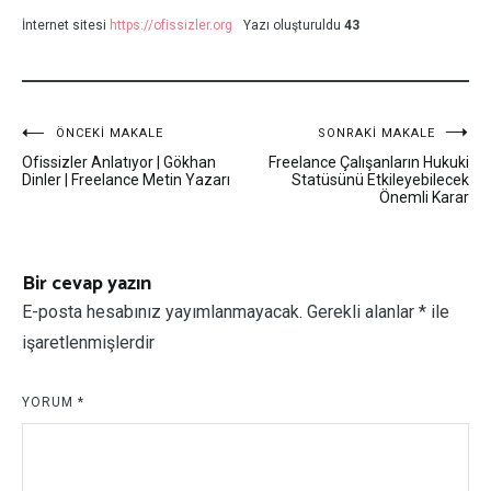
İnternet sitesi
https://ofissizler.org
Yazı oluşturuldu
43
Yazı
ÖNCEKI MAKALE
SONRAKI MAKALE
Ofissizler Anlatıyor | Gökhan
Freelance Çalışanların Hukuki
dolaşımı
Dinler | Freelance Metin Yazarı
Statüsünü Etkileyebilecek
Önemli Karar
Bir cevap yazın
E-posta hesabınız yayımlanmayacak.
Gerekli alanlar
*
ile
işaretlenmişlerdir
YORUM
*