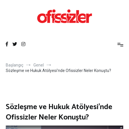
İçeriğe
atla
Ofissizler
Freelance Dayanışma Ağı
Başlangıç
Genel
Sözleşme ve Hukuk Atölyesi’nde Ofissizler Neler Konuştu?
Sözleşme ve Hukuk Atölyesi’nde
Ofissizler Neler Konuştu?