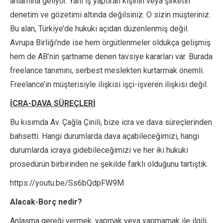
anlamına geliyor. Yani iş yaptıran kişinin veya şirketin
denetim ve gözetimi altında değilsiniz. O sizin müşteriniz.
Bu alan, Türkiye’de hukuki açıdan düzenlenmiş değil.
Avrupa Birliği’nde ise hem örgütlenmeler oldukça gelişmiş
hem de AB’nin şartname denen tavsiye kararları var. Burada
freelance tanımını, serbest meslekten kurtarmak önemli.
Freelance’in müşterisiyle ilişkisi işçi-işveren ilişkisi değil.
İCRA-DAVA SÜREÇLERİ
Bu kısımda Av. Çağla Çinili, bize icra ve dava süreçlerinden
bahsetti. Hangi durumlarda dava açabileceğimizi, hangi
durumlarda icraya gidebileceğimizi ve her iki hukuki
prosedürün birbirinden ne şekilde farklı olduğunu tartıştık.
https://youtu.be/Ss6bQdpFW9M
Alacak-Borç nedir?
Anlaşma gereği vermek, yapmak veya yapmamak ile ilgili,