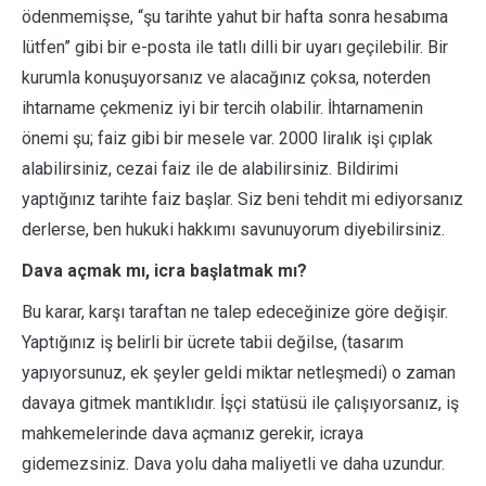
ödenmemişse, “şu tarihte yahut bir hafta sonra hesabıma
lütfen” gibi bir e-posta ile tatlı dilli bir uyarı geçilebilir. Bir
kurumla konuşuyorsanız ve alacağınız çoksa, noterden
ihtarname çekmeniz iyi bir tercih olabilir. İhtarnamenin
önemi şu; faiz gibi bir mesele var. 2000 liralık işi çıplak
alabilirsiniz, cezai faiz ile de alabilirsiniz. Bildirimi
yaptığınız tarihte faiz başlar. Siz beni tehdit mi ediyorsanız
derlerse, ben hukuki hakkımı savunuyorum diyebilirsiniz.
Dava açmak mı, icra başlatmak mı?
Bu karar, karşı taraftan ne talep edeceğinize göre değişir.
Yaptığınız iş belirli bir ücrete tabii değilse, (tasarım
yapıyorsunuz, ek şeyler geldi miktar netleşmedi) o zaman
davaya gitmek mantıklıdır. İşçi statüsü ile çalışıyorsanız, iş
mahkemelerinde dava açmanız gerekir, icraya
gidemezsiniz. Dava yolu daha maliyetli ve daha uzundur.