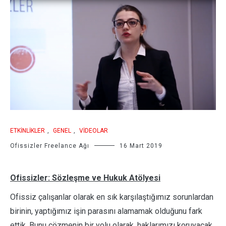
ETKINLIKLER
,
GENEL
,
VIDEOLAR
Ofissizler Freelance Ağı
16 Mart 2019
Ofissizler: Sözleşme ve Hukuk Atölyesi
Ofissiz çalışanlar olarak en sık karşılaştığımız sorunlardan
birinin, yaptığımız işin parasını alamamak olduğunu fark
ettik. Bunu çözmenin bir yolu olarak, haklarımızı koruyacak