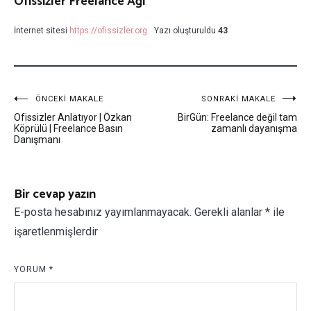
Ofissizler Freelance Ağı
İnternet sitesi
https://ofissizler.org
Yazı oluşturuldu
43
Yazı
ÖNCEKI MAKALE
SONRAKI MAKALE
Ofissizler Anlatıyor | Özkan
BirGün: Freelance değil tam
dolaşımı
Köprülü | Freelance Basın
zamanlı dayanışma
Danışmanı
Bir cevap yazın
E-posta hesabınız yayımlanmayacak.
Gerekli alanlar
*
ile
işaretlenmişlerdir
YORUM
*