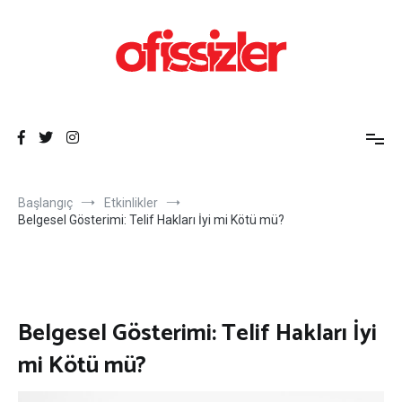
İçeriğe
atla
Ofissizler
Freelance Dayanışma Ağı
Başlangıç
Etkinlikler
Belgesel Gösterimi: Telif Hakları İyi mi Kötü mü?
Belgesel Gösterimi: Telif Hakları İyi
mi Kötü mü?