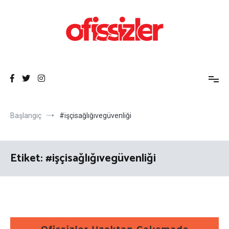
İçeriğe
atla
Ofissizler
Freelance Dayanışma Ağı
Başlangıç
#işçisağlığıvegüvenliği
Etiket:
#işçisağlığıvegüvenliği