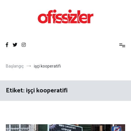
İçeriğe
atla
Ofissizler
Freelance Dayanışma Ağı
Başlangıç
işçi kooperatifi
Etiket:
işçi kooperatifi