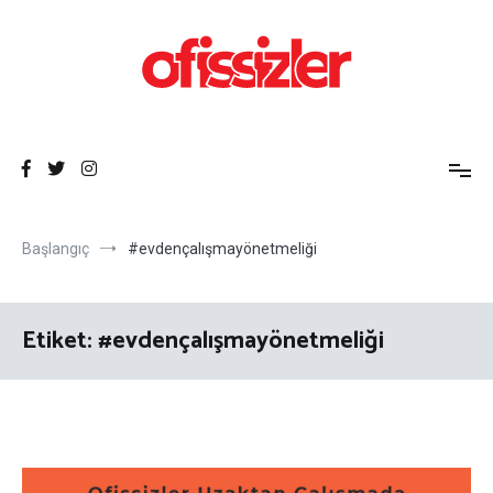
İçeriğe
atla
Ofissizler
Freelance Dayanışma Ağı
Başlangıç
#evdençalışmayönetmeliği
Etiket:
#evdençalışmayönetmeliği