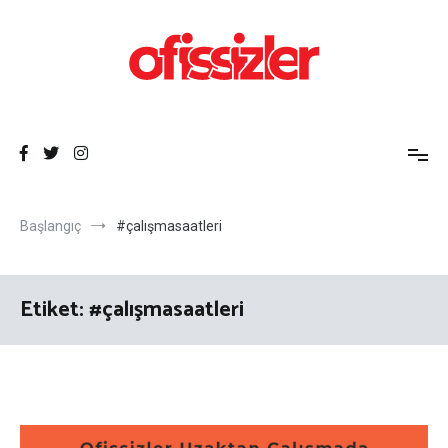
İçeriğe
atla
Ofissizler
Freelance Dayanışma Ağı
Başlangıç
#çalışmasaatleri
Etiket:
#çalışmasaatleri