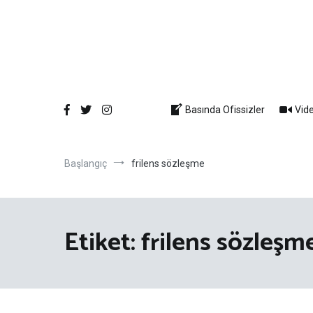
İçeriğe
atla
Basında Ofissizler
Vide
Başlangıç
frilens sözleşme
Etiket:
frilens sözleşm