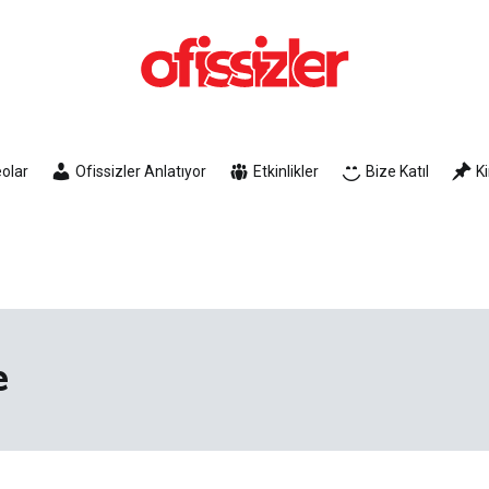
Ofissizler
Freelance Dayanışma Ağı
olar
Ofissizler Anlatıyor
Etkinlikler
Bize Katıl
K
e