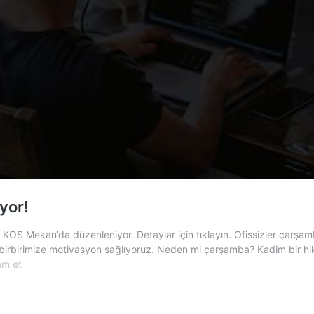
yor!
S Mekan’da düzenleniyor. Detaylar için tıklayın. Ofissizler çarşamba 
r, birbirimize motivasyon sağlıyoruz. Neden mi çarşamba? Kadim bir hikâ
Ofissizler
m et
Çarşamba
Günü
Birlikte