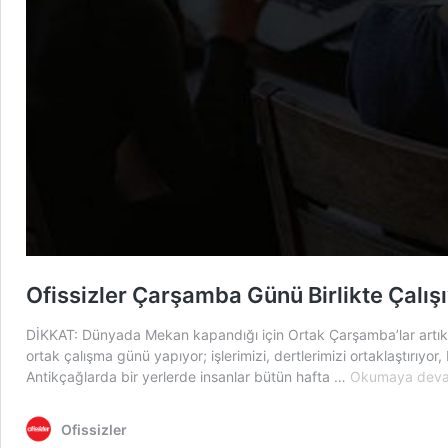
Ofissizler Çarşamba Günü Birlikte Çalışı
DİKKAT: Dünyada Mekan kapandığı için Ortak Çarşamba’lar artık KO
ortak çalışma günü yapıyor; işlerimizi, dertlerimizi ortaklaştırıyo
Antikçağlarda bir yerlerde insanlar bütün hafta …
Okumaya deva
Ofissizler