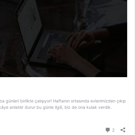
günleri birlikte çalışıyor! Haftanın ortasında evlerimizden çıkıp
ye anlatılır durur bu günle ilgili, biz de ona kulak verdik.
Yorum
2